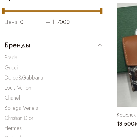
Цена:
—
Бренды
Prada
Gucci
Dolce&Gabbana
Louis Vuitton
Chanel
Bottega Veneta
Кошелек 
Christian Dior
18 500
Hermes