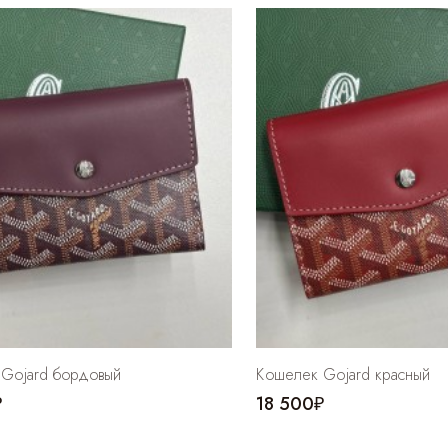
Gojard бордовый
Кошелек Gojard красный
₽
18 500₽