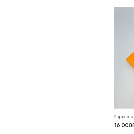
Картхолде
16 000