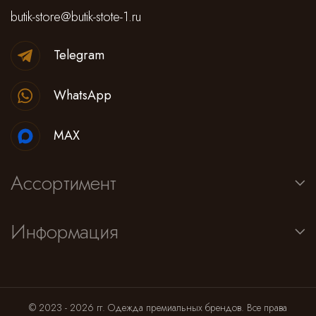
butik-store@butik-stote-1.ru
Saint Laurent
Платья,сарафаны
Alessandra Rich
Спортивные штаны
Telegram
Prada
Antonino Valenti
Юбки
Нижнее белье
WhatsApp
Loro Piana
Lemaire
Брюки классические
Костюмы
MAX
Jacquemus
Штаны и кюлоты
Ассортимент
Missoni
Шорты
Alejandra Alonso Rojas
Лосины, леггинсы, велосипедки
Информация
Alaia
Нижнее белье
Dior
Пляжная одежда
© 2023 - 2026 гг. Одежда премиальных брендов. Все права