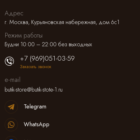
Адрес
Saint Laurent
Платья,сарафаны
Alessandra Rich
Спортивные штаны
г. Москва, Курьяновская набережная, дом 6с1
Prada
Antonino Valenti
Юбки
Нижнее белье
Режим работы
Будни 10:00 – 22:00 без выходных
Loro Piana
Lemaire
Брюки классические
Костюмы
+7 (969)051-03-59
Jacquemus
Штаны и кюлоты
Заказать звонок
Missoni
Шорты
e-mail
butik-store@butik-stote-1.ru
Alejandra Alonso Rojas
Лосины, леггинсы, велосипедки
Telegram
Alaia
Нижнее белье
WhatsApp
Dior
Пляжная одежда