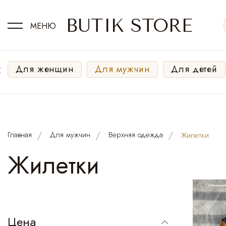
BUTIK STORE
МЕНЮ
‹
Для женщин
Для мужчин
Для детей
Главная
Для мужчин
Верхняя одежда
Жилетки
Жилетки
Цена