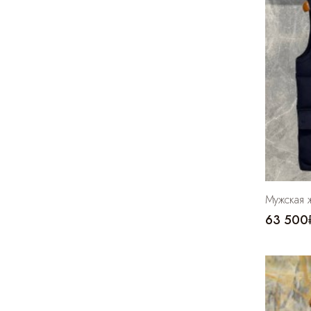
Мужская ж
63 500