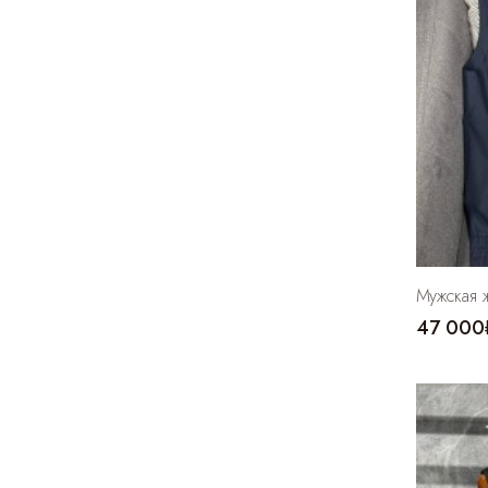
Мужская ж
47 000