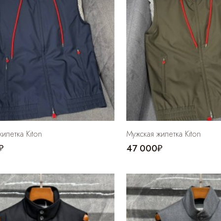
илетка Kiton
Мужская жилетка Kiton
₽
47 000₽