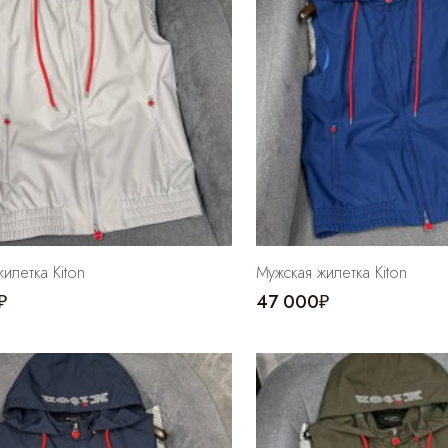
илетка Kiton
Мужская жилетка Kiton
₽
47 000₽