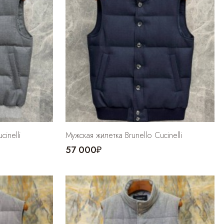
cinelli
Мужская жилетка Brunello Cucinelli
57 000₽