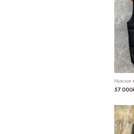
Мужская ж
57 000