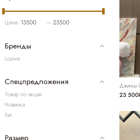
Цена:
—
Бренды
Loewe
Спецпредложения
Джинсы 
Товар по акции
23 500
Новинка
Хит
Размер