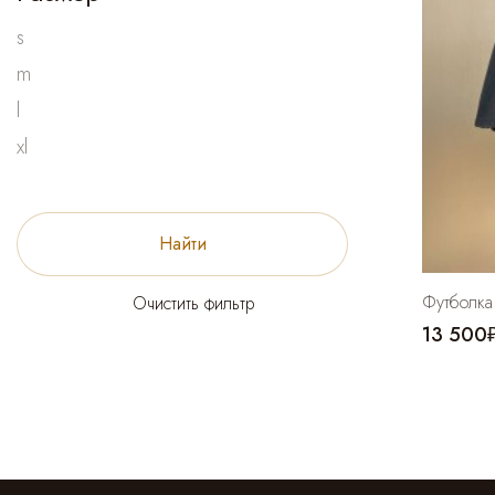
s
m
l
xl
Найти
Футболка
Очистить фильтр
13 500