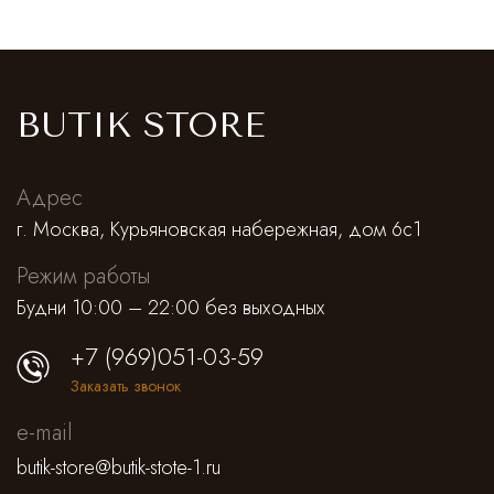
Saint Laurent
Платья,сарафаны
Alessandra Rich
Спортивные штаны
Prada
Antonino Valenti
Юбки
Нижнее белье
BUTIK STORE
Loro Piana
Lemaire
Брюки классические
Костюмы
Адрес
Jacquemus
Штаны и кюлоты
г. Москва, Курьяновская набережная, дом 6с1
Режим работы
Missoni
Шорты
Будни 10:00 – 22:00 без выходных
Alejandra Alonso Rojas
Лосины, леггинсы, велосипедки
+7 (969)051-03-59
Заказать звонок
Alaia
Нижнее белье
e-mail
Dior
Пляжная одежда
butik-store@butik-stote-1.ru