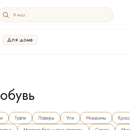
Для дома
обувь
ки
Туфли
Лоферы
Угги
Мокасины
Кросс
рильи
Мужские брендовые слиперы
Сапоги
Мю