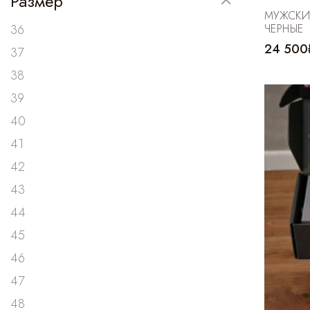
Размер
МУЖСКИ
36
ЧЕРНЫЕ
24 500
37
38
39
40
41
42
43
44
45
46
47
48