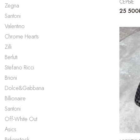
СЕРЫЕ
Zegna
25 500
Santoni
Valentino
Chrome Hearts
Zilli
Berluti
Stefano Ricci
Brioni
Dolce&Gabbana
Billionaire
Santoni
Off-White Out
Asics
Birkenstock