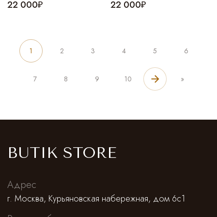
22 000₽
22 000₽
1
2
3
4
5
6
7
8
9
10
»
BUTIK STORE
Адрес
г. Москва, Курьяновская набережная, дом 6с1