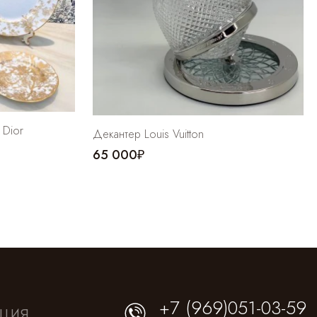
 Dior
Декантер Louis Vuitton
65 000₽
+7 (969)051-03-59
ция