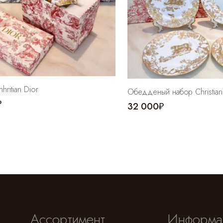
hritian Dior
Обедденый набор Christian
₽
32 000₽
Ассортимент
Информа