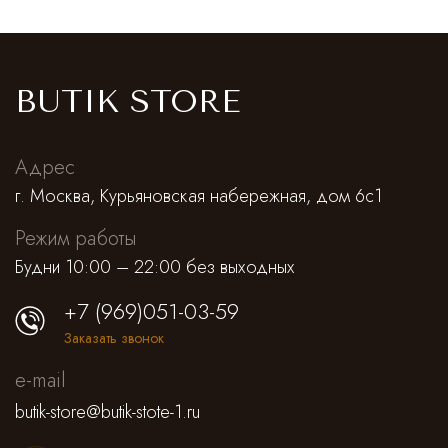
Saint Laurent
Платья,сарафаны
Alessandra Rich
Спортивные штаны
BUTIK STORE
Prada
Antonino Valenti
Юбки
Нижнее белье
Loro Piana
Lemaire
Брюки классические
Костюмы
Адрес
г. Москва, Курьяновская набережная, дом 6с1
Jacquemus
Штаны и кюлоты
Режим работы
Missoni
Шорты
Будни 10:00 – 22:00 без выходных
Alejandra Alonso Rojas
Лосины, леггинсы, велосипедки
+7 (969)051-03-59
Заказать звонок
Alaia
Нижнее белье
e-mail
Dior
Пляжная одежда
butik-store@butik-stote-1.ru