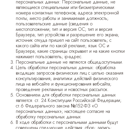
персональных данных: Персональные данные, не
Мужские демисезонные куртки Balenciaga
Куртки со вставкой кожи крокодила
являющиеся специальными или биометрическими:
Кофты, свитера, трикотажные футболки
Celine
Vetements
Balenciaga
Prada
Louis Vuitton
Chanel
Джинсовые куртки
Chanel
The Row
Celine
Шлепанцы,шипры
Miu Miu
Bottega Veneta
Кошельки и аксессуары для сумок
Чехлы для техники
Dolce&Gabbana
Кардиганы
Brunello Cucinelli
Бобмеры
Balenciaga
Louis Vuitton
Эспадрильи
Косметички
Галстуки
Футболки
Обувь
Столовые приборы
номера контактных телефонов; адреса электронной
почты; место работы и занимаемая должность;
пользовательские данные (сведения о
Поло
The Row
Celine
Realisation
Miu Miu
Dior
Кожаные и замшевые куртки
Bottega Veneta
Khaite
Сабо
Travis Scott
Loewe
Чемоданы
Брелоки
Acne Studios
Водолазки
Горнолыжные костюмы
Louis Vuitton
Kiton
Угги
Зонты
Плащи
Куртки,пуховики
Менажницы
местоположении; тип и версия ОС; тип и версия
Браузера; тип устройства и разрешение его экрана;
Майки
Ermanno Scervino
Chloe
Valentino
Celine
Celine
Miu Miu
Горнолыжные костюмы
Yves Saint Laurent
Мюли
Burberry
Чехол для ключей
Loewe
Джемперы и свитера
Кожаные-замшевые куртки
Loro Piana
Brunello Cucinelli
Мужские брендовые слиперы
Носки
Пальто
Плащи,парки
Графины,декантеры
источник откуда пришел на сайт пользователь; с
какого сайта или по какой рекламе; язык ОС и
Браузера; какие страницы открывает и на какие кнопки
Джинсы
Marni
Laurent
Valentino
Stussy
Acne Studios
Накидки,манишки
The Row
Балетки
Balenciaga
Зонты
Prada
Пиджаки
Плащи
Travis Scott
Valentino
Сапоги
Чехлы для техники
Пуховики,куртки
Пальто
нажимает пользователь; ip-адрес.
Персональные данные не являются общедоступными.
Цель обработки персональных данных: обработка
Футболки
Valentino
Christian Dior
Christian Dior
Valentino
Слипоны
Gucci
Твилли
Классические костюмы
Kiton
Gucci
Мюли
Брелоки
входящих запросов физических лиц с целью оказания
консультирования; аналитики действий физического
Acne Studios
Футболки-свитшоты оверсайз
Louis Vuitton
Loewe
Dior
Эспадрильи
Prada
Льняные костюмы
Hermes
Out of Office
Чехол дл ключей
лица на веб-сайте и функционирования веб-сайта;
проведение рекламных и новостных рассылок.
Основанием для обработки персональных данных
Magda Butrym
Рубашки и блузки
Miu Miu
Gucci
Alevi
Кеды
Джинсы
Мужские кеды Santoni
является: ст. 24 Конституции Российской Федерации;
ст.6 Федерального закона №152-ФЗ «О
персональных данных»; настоящее согласие на
Max Mara
Топы, боди женские
Magda Butrym
Balenciaga
Кроссовки
Брюки
Мужские кеды Tom Ford
обработку персональных данных
В ходе обработки с персональными данными будут
совершены следующие действия: сбор; запись;
Gucci
Жилеты
Self-portrait
Мокасины
Шорты