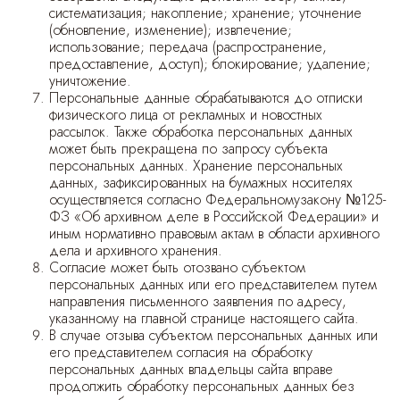
систематизация; накопление; хранение; уточнение
(обновление, изменение); извлечение;
Saint Laurent
Платья,сарафаны
Alessandra Rich
Спортивные штаны
использование; передача (распространение,
предоставление, доступ); блокирование; удаление;
уничтожение.
Prada
Antonino Valenti
Юбки
Нижнее белье
Персональные данные обрабатываются до отписки
физического лица от рекламных и новостных
рассылок. Также обработка персональных данных
Loro Piana
Lemaire
Брюки классические
Костюмы
может быть прекращена по запросу субъекта
персональных данных. Хранение персональных
Jacquemus
Штаны и кюлоты
данных, зафиксированных на бумажных носителях
осуществляется согласно Федеральномузакону №125-
ФЗ «Об архивном деле в Российской Федерации» и
Missoni
Шорты
иным нормативно правовым актам в области архивного
дела и архивного хранения.
Согласие может быть отозвано субъектом
Alejandra Alonso Rojas
Лосины, леггинсы, велосипедки
персональных данных или его представителем путем
направления письменного заявления по адресу,
Alaia
Нижнее белье
указанному на главной странице настоящего сайта.
В случае отзыва субъектом персональных данных или
его представителем согласия на обработку
Dior
Пляжная одежда
персональных данных владельцы сайта вправе
продолжить обработку персональных данных без