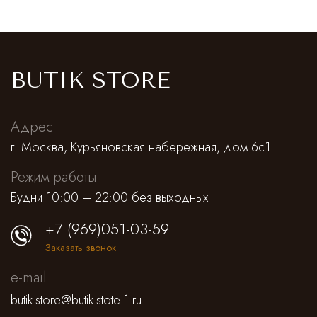
Saint Laurent
Платья,сарафаны
Alessandra Rich
Спортивные штаны
Prada
Antonino Valenti
Юбки
Нижнее белье
BUTIK STORE
Loro Piana
Lemaire
Брюки классические
Костюмы
Адрес
Jacquemus
Штаны и кюлоты
г. Москва, Курьяновская набережная, дом 6с1
Режим работы
Missoni
Шорты
Будни 10:00 – 22:00 без выходных
Alejandra Alonso Rojas
Лосины, леггинсы, велосипедки
+7 (969)051-03-59
Заказать звонок
Alaia
Нижнее белье
e-mail
Dior
Пляжная одежда
butik-store@butik-stote-1.ru