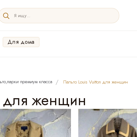
Для дома
ьто,парки премиум класса
Пальто Louis Vuitton для женщин
on для женщин