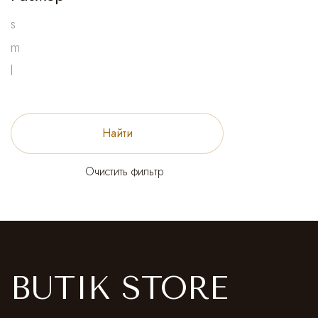
s
m
l
Найти
Очистить фильтр
BUTIK STORE