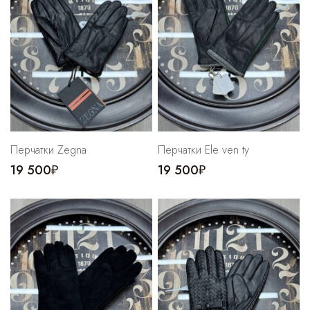
Cпортивные брюки
Комбинезоны
Перчатки Zegna
Перчатки Ele ven ty
19 500₽
19 500₽