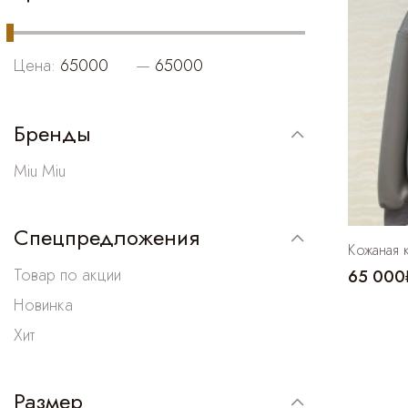
Цена:
—
Бренды
Miu Miu
Спецпредложения
Кожаная к
Товар по акции
65 000
Новинка
Хит
Размер