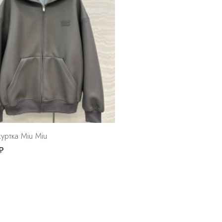
уртка Miu Miu
₽