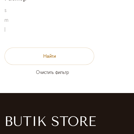
s
m
l
Найти
Очистить фильтр
BUTIK STORE