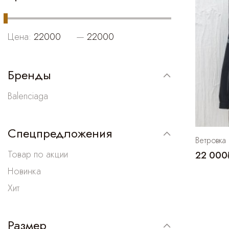
Цена:
—
Бренды
Balenciaga
Спецпредложения
Ветровка 
Товар по акции
22 000
Новинка
Хит
Размер