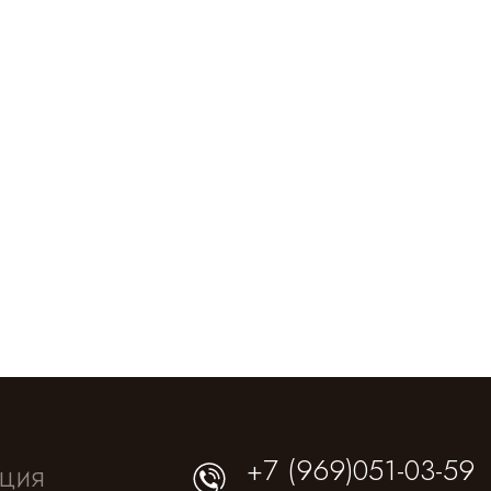
+7 (969)051-03-59
ция