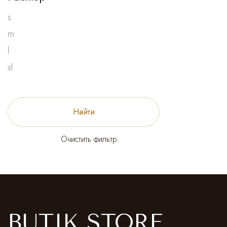
s
m
l
xl
Найти
Очистить фильтр
BUTIK STORE