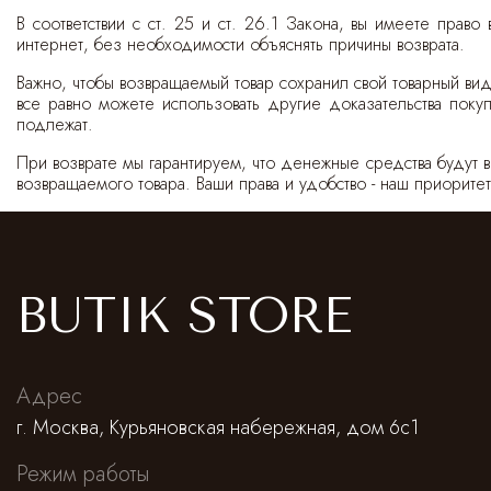
В соответствии с ст. 25 и ст. 26.1 Закона, вы имеете прав
интернет, без необходимости объяснять причины возврата.
Важно, чтобы возвращаемый товар сохранил свой товарный вид
все равно можете использовать другие доказательства поку
подлежат.
При возврате мы гарантируем, что денежные средства будут 
возвращаемого товара. Ваши права и удобство - наш приоритет
BUTIK STORE
Адрес
г. Москва, Курьяновская набережная, дом 6с1
Режим работы