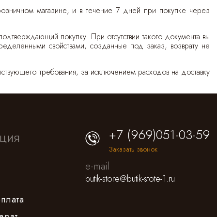
в розничном магазине, и в течение 7 дней при покупке через
 подтверждающий покупку. При отсутствии такого документа вы
пределенными свойствами, созданные под заказ, возврату не
тствующего требования, за исключением расходов на доставку
+7 (969)051-03-59
ция
Заказать звонок
e-mail
butik-store@butik-stote-1.ru
оплата
врат