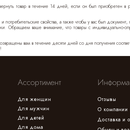
о вернуть товар в течение 14 дней, если он был приобретен 
 и потребительские свойства, а также чтобы у вас был документ,
пки. Обращаем ваше внимание, что товары с индивидуально-о
возвращены вам в течение десяти дней со дня получения соотве
!
Ассортимент
Информа
Для женщин
Отзывы
Для мужчин
О компании
Для детей
Доставка и 
Для дома
Обмен и воз