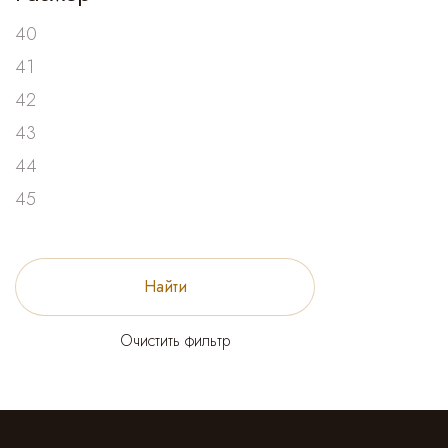
40
41
42
43
44
45
Найти
Очистить фильтр