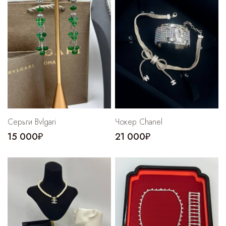
Cпортивные брюки
Комбинезоны
Серьги Bvlgari
Чокер Chanel
15 000₽
21 000₽