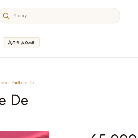
Для дома
rtier Panthere De
re De