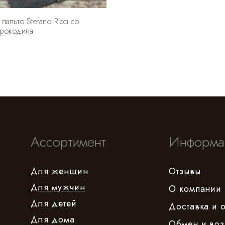
альто Stefano Ricci со
крокодила
Ассортимент
Информа
Для женщин
Отзывы
Для мужчин
О компании
Для детей
Доставка и 
Для дома
Обмен и воз