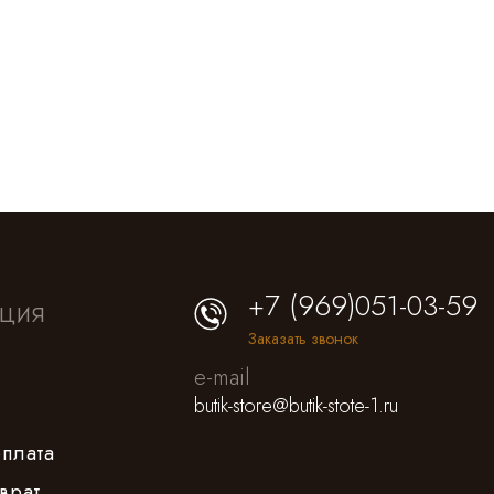
+7 (969)051-03-59
ция
Заказать звонок
e-mail
butik-store@butik-stote-1.ru
оплата
врат