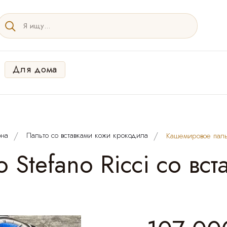
Для дома
она
Пальто со вставками кожи крокодила
Кашемировое пальт
Stefano Ricci со вс