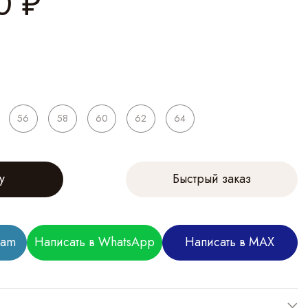
0
₽
56
58
60
62
64
у
Быстрый заказ
ram
Написать в WhatsApp
Написать в MAX