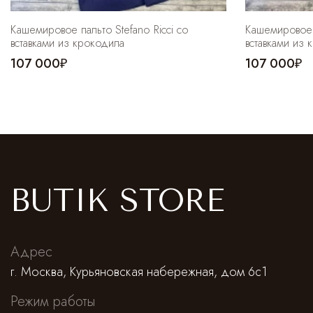
Кашемировое пальто Stefano Ricci со
Кашемировое п
вставками из крокодила
вставками из 
107 000₽
107 000₽
BUTIK STORE
Адрес
г. Москва, Курьяновская набережная, дом 6с1
Режим работы