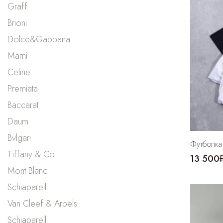
Graff
Brioni
Dolce&Gabbana
Marni
Celine
Premiata
Baccarat
Daum
Bvlgari
Футболка
Tiffany & Co
13 500
Mont Blanc
Schiaparelli
Van Cleef & Arpels
Schiaparelli