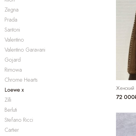
Zegna
Prada
Santoni
Valentino
Valentino Garavani
Gojard
Rimowa
Chrome Hearts
Женский
Loewe
72 000
Zilli
Berluti
Stefano Ricci
Cartier