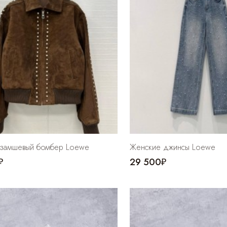
 замшевый бомбер Loewe
Женские джинсы Loewe
₽
29 500₽