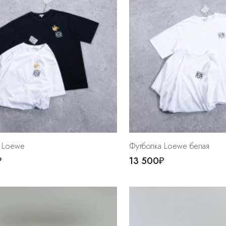
 Loewe
Футболка Loewe белая
₽
13 500₽