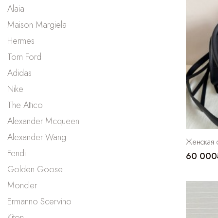
Alaia
Maison Margiela
Hermes
Tom Ford
Adidas
Nike
The Attico
Alexander Mcqueen
Alexander Wang
Женская 
Fendi
60 000
Golden Goose
Moncler
Ermanno Scervino
Kiton