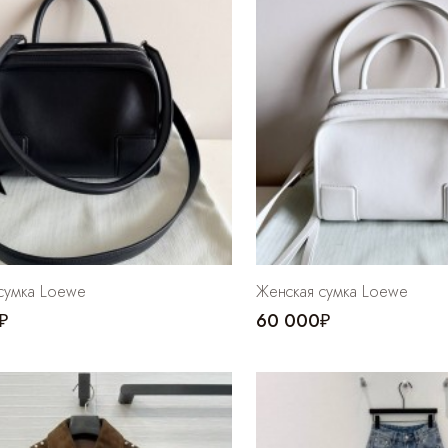
сумка Loewe
Женская сумка Loewe
₽
60 000₽