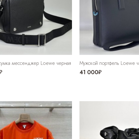
сумка мессенджер Loewe черная
Мужской портфель Loewe 
₽
41 000₽