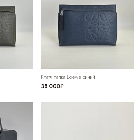
й
Клатч папка Loewe cиний
38 000₽