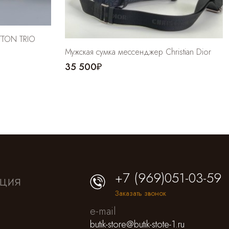
TON TRIO
Мужская сумка мессенджер Christian Dior
35 500₽
+7 (969)051-03-59
ция
Заказать звонок
e-mail
butik-store@butik-stote-1.ru