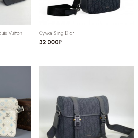
is Vuitton
Cумка Sling Dior
32 000₽