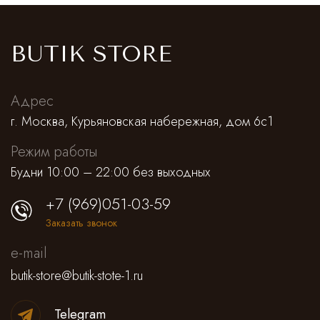
Saint Laurent
Платья,сарафаны
Alessandra Rich
Спортивные штаны
BUTIK STORE
Prada
Antonino Valenti
Юбки
Нижнее белье
Адрес
Loro Piana
Lemaire
Брюки классические
Костюмы
г. Москва, Курьяновская набережная, дом 6с1
Jacquemus
Штаны и кюлоты
Режим работы
Будни 10:00 – 22:00 без выходных
Missoni
Шорты
+7 (969)051-03-59
Alejandra Alonso Rojas
Лосины, леггинсы, велосипедки
Заказать звонок
e-mail
Alaia
Нижнее белье
butik-store@butik-stote-1.ru
Dior
Пляжная одежда
Telegram