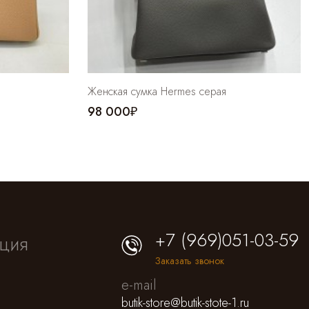
Женская сумка Hermes серая
98 000₽
+7 (969)051-03-59
ция
Заказать звонок
e-mail
butik-store@butik-stote-1.ru