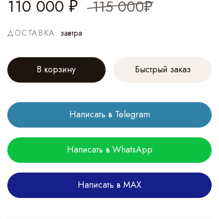
110 000
₽
115 000₽
Мужские демисезонные куртки Balenciaga
Куртки со вставкой кожи крокодила
Кофты, свитера, трикотажные футболки
Celine
Vetements
Balenciaga
Prada
Louis Vuitton
Chanel
Джинсовые куртки
Chanel
The Row
Celine
Шлепанцы,шипры
Miu Miu
Bottega Veneta
Кошельки и аксессуары для сумок
Чехлы для техники
Dolce&Gabbana
Кардиганы
Brunello Cucinelli
Бобмеры
Balenciaga
Louis Vuitton
Эспадрильи
Косметички
Галстуки
Футболки
Обувь
Столовые приборы
ДОСТАВКА
завтра
Поло
The Row
Celine
Realisation
Miu Miu
Dior
Кожаные и замшевые куртки
Bottega Veneta
Khaite
Сабо
Travis Scott
Loewe
Чемоданы
Брелоки
Acne Studios
Водолазки
Горнолыжные костюмы
Louis Vuitton
Kiton
Угги
Зонты
Плащи
Куртки,пуховики
Менажницы
Майки
Ermanno Scervino
Chloe
Valentino
Celine
Celine
Miu Miu
Горнолыжные костюмы
Yves Saint Laurent
Мюли
Burberry
Чехол для ключей
Loewe
Джемперы и свитера
Кожаные-замшевые куртки
Loro Piana
Brunello Cucinelli
Мужские брендовые слиперы
Носки
Пальто
Плащи,парки
Графины,декантеры
В корзину
Быстрый заказ
Джинсы
Marni
Laurent
Valentino
Stussy
Acne Studios
Накидки,манишки
The Row
Балетки
Balenciaga
Зонты
Prada
Пиджаки
Плащи
Travis Scott
Valentino
Сапоги
Чехлы для техники
Пуховики,куртки
Пальто
Написать в Telegram
Футболки
Valentino
Christian Dior
Christian Dior
Valentino
Слипоны
Gucci
Твилли
Классические костюмы
Kiton
Gucci
Мюли
Брелоки
Acne Studios
Футболки-свитшоты оверсайз
Louis Vuitton
Loewe
Dior
Эспадрильи
Prada
Льняные костюмы
Hermes
Out of Office
Чехол дл ключей
Написать в WhatsApp
Magda Butrym
Рубашки и блузки
Miu Miu
Gucci
Alevi
Кеды
Джинсы
Мужские кеды Santoni
Написать в MAX
Max Mara
Топы, боди женские
Magda Butrym
Balenciaga
Кроссовки
Брюки
Мужские кеды Tom Ford
Gucci
Жилеты
Self-portrait
Мокасины
Шорты