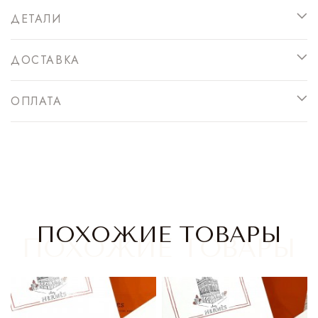
ДЕТАЛИ
Saint Laurent
Платья,сарафаны
Alessandra Rich
Спортивные штаны
ДОСТАВКА
Prada
Antonino Valenti
Юбки
Нижнее белье
ОПЛАТА
Loro Piana
Lemaire
Брюки классические
Костюмы
Jacquemus
Штаны и кюлоты
Missoni
Шорты
Alejandra Alonso Rojas
Лосины, леггинсы, велосипедки
ПОХОЖИЕ ТОВАРЫ
Alaia
Нижнее белье
Dior
Пляжная одежда