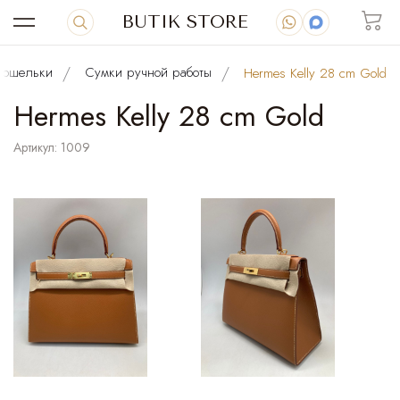
BUTIK STORE
Одежда
Костюмы и комплекты
Brunello Cucinelli
Gucci
Vetements
Brunello Cucinelli
Balenciaga
Prada
Dior
Dior
Gucci
Дубленки и шубы
Brunello Cucinelli
Burberry
The Row
Prada
Loro Piana
Balenciaga
Туфли
Hermes
Loro Piana
Amina Muaddi
Gucci
Hermes
Балетки Chanel
Maison Margiela
Hermes
Сумки ручной работы
Saint Laurent
Louis Vuitton
Gucci
Кошельки,бумажники
Пояса и ремни
Hermes
Cartier
Louis Vuitton
Одежда
Спортивные костюмы
Kiton
Saint
Prada
Куртки зимние с мехом
Kiton
Kiton
Мужские демисезонные куртки Moncler
Loro Piana
Miu Miu
Мужские плащи Zegna
Кроссовки
Brunello Cucinelli
Hermes
Maison Margiela
Поясные сумки
Кошельки,портмоне
Пояса и ремни
Обувь из кожи крокодила и питона
Zilli
Для девочек
Спортивные костюмы
Спортивные костюмы
Декор
Монетницы и ключницы
Столовые сервизы
кошельки
Сумки ручной работы
Hermes Kelly 28 cm Gold
Hermes Kelly 28 cm Gold
Классические костюмы
Loewe
Prada
Celine
Maison Margiela
Chanel
Posse
Magda Butrym
Chanel
CHANEL
Верхняя одежда
Пуховики, куртки, парки
Miu Miu
Brunello Cucinelli
Louis Vuitton
Chanel
Brunello Cucinelli
Saint Laurent
The Row
Лоферы
Dior
Maison Margiela
Chanel
Chanel
Балетки Miu Miu
Chanel
Brunello Cucinelli
Женские сумки,кошельки из кожи крокодила
Dior
Hermes
Hermes
Визитницы и картхолдеры
Louis Vuitton
Очки
Dita
Prada
Stefano Ricci
Рубашки
Hermes
Dolce&Gabbana
Верхняя одежда
Пуховики
Loro Piana
Loro Piana
Мужские демисезонные куртки Berluti
Prada
Balenciaga
Valentino
Слипоны
Brunello Cucinelli
Nike&Travis Scot
Портфели
Визитницы и картхолдеры
Очки
Berluti
Портмоне и клатчи из кожи крокодила и
Платья
Для мальчиков
Штаны
Ароматические свечи
Брендовая посуда
Чайные наборы
питона
Артикул: 1009
Saint Laurent
Спортивные костюмы
Balenciaga
Essentials&Nba
Miu Miu
Loewe
Aje
Brunello Cucinelli
Loewe
Celine
Loro Piana
Жилетки
Max Mara
Balenciaga
Miu Miu
Alexander Wang
Обувь
Valentino
Chanel
Ботинки
Chanel
Miu Miu
Loewe
Балетки Alaia
Dolce&Gabbana
Premiata
Рюкзаки
The Row
Chanel
Chanel
Папки для документов
Tiffany
Шарфы и платки
Dior
Brunello Cucinelli
Футболки
Dior
Gucci
Дубленки
Stefano Ricci
Мужские демисезонные куртки Loro Piana
Dior
Acne Studios
Обувь
Prada
Мужские слипоны Santoni
Ботинки
Dolce&Gabbana
Рюкзаки
Бумажники и зажимы для купюр
Часы
Kiton
Штаны
Джинсы
Фоторамки
Бокалы,фужеры,стаканы,кружки
Зажигалки
Куртки из кожи крокодила и питона
The Attico
Chanel
Худи и свитшоты
Gucci
Chanel
Dolce & Gabbana
Zimmermann
Chanel
Miu Miu
Zimmermann
Fendi
Пальто, полупальто, панчо
Miu Miu
Acne Studios
Hermes
Prada
Dior
Gucci
Ботильоны
Bottega Veneta
The Row
Балетки Jil Sander
Dior
Gucci
Сумки и кошельки
Дорожные,переносные,спортивные сумки
Miu Miu
Bottega Veneta
Louis Vuitton
Обложки и футляры
Chanel
Украшения (Бижутерия)
Chanel
Zegna
Balenciaga
Футболки оверсайз
Dior
Пальто
Emiliano Zapata
Мужские демисезонные куртки Brunello
Dolce&Gabbana
Prada
Hermes
Кеды
Hermes
Сумки и кошельки
Дорожные и спортивные сумки
Папки для документов
Кепки
Hermes
Обувь
Худи,лонгсливы,свитера
Органайзеры
Вазы
Вазы для фруктов
Cucinelli
Сумки из кожи крокодила и питона
Miu Miu
Chanel
Пиджаки и жакеты, джинсовки
Acne Studios
Dior
Chanel
Lv
Saint Laurent
Miu Miu
Burberry
Ermanno Scervino
Куртки и рубашки
Brunello Cucinelli
Loewe
The Row
Chanel
Hermes
Сапоги,казаки
Jacquemus
Dior
Gucci
Celine
Сумки-мессенджеры,поясные сумки
Schiaparelli
Gojard
Ключницы
Аксессуары
Saint Laurent
Часы
Tiffany & Co
Loro Piana
Chrome Hearts
Лонгсливы
Burberry
Куртки демисезонные
Balenciaga
Gucci
New Balance
Dior
Туфли
Чемоданы
Обложки и футляры
Аксессуары
Шапки
Louis Vuitton
Аксессуары
Шорты
Подсвечники и светильники
Пепельницы
Ежедневники,блокноты
Мужские демисезонные куртки Zegna
Аксессуары из кожи крокодила и питона
Balenciaga
Кардиганы и пончо
Gucci
Schiaparelli
Ermanno Scervino
Ermanno Scervino
Prada
Hermes
Плащи и тренчи
Miu Miu
Chanel
Loewe
Prada
Saint Laurent
Угги и луноходы
Gucci
Dolce&Gabbana
Brunello Cucinelli
Dior
Chanel
Шоперы и пляжные сумки
Stefano Ricci
Головные уборы
Парфюмерия
Brioni
Jil Sander
Поло с короткими рукавами
Hermes
Ветровки мужские
Acne Studios
Loro Piana
Adidas Yееzy Boost
Zegna
Лоферы
Сумки-мессенджеры
Ключницы
Шарфы
Изделия из кожи крокодила и питона
Loro Piana
Джинсы
Сумки и акссесуары
Статуэтки
Наборы для ванной комнаты
Шкатулки для хранения
Мужские демисезонные куртки Kiton
Пальто с вставками кожи крокодила
Водолазки
Loewe
Maison Margiela
Loro Piana
Zimmermann
Moncler
Loro Piana
Ветровки
Prada
Balmain
Женские туфли Gucci
Prada
Босоножки
Saint Laurent
Chanel
Valentino
Портфели,клатчи
Перчатки
Alexander Wang
Поло с длинными рукавами
Brunello Cucinelli
Kiton
Жилетки
Tom Ford
Asics
Fendi Match
Мокасины
Борсетки
Горнолыжные маски
Головные уборы из кожи крокодила
Парфюмерия
Юбки
Головные уборы
Посуда
Пледы
Мужские демисезонные куртки Tom Ford
Пуховики со вставкой кожи крокодила
Лонгсливы
Schiaparelli
Miu Miu
D&G
Alexander Wang
Chanel
Fendi
Бомберы
Balenciaga
Hermes
Maison Margiela
Hermes
Сандалии
New Balance
Louis Vuitton
Косметички
Аксессуары для волос
Marni
Толстовки и худи
Zegna
Джинсовые куртки
Dior
Loro Piana
Сандали и шлепанцы
Кошельки и аксессуары из кожи
Перчатки
Головные уборы
Футболки
Термосы