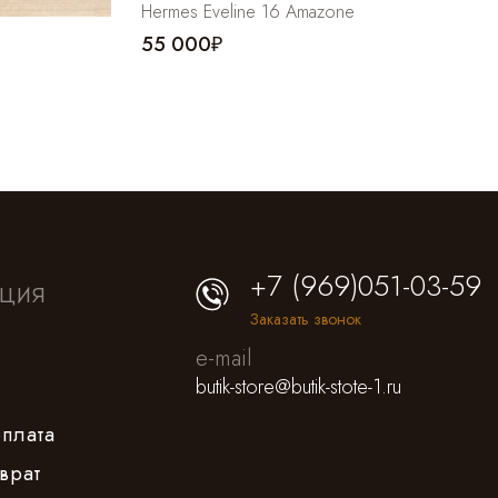
Hermes Eveline 16 Amazone
55 000₽
+7 (969)051-03-59
ция
Заказать звонок
e-mail
butik-store@butik-stote-1.ru
оплата
врат