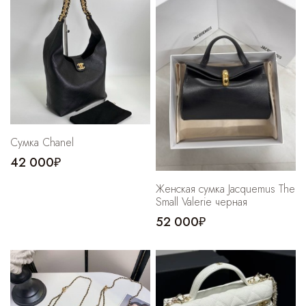
Cпортивные брюки
Комбинезоны
Сумка Chanel
42 000₽
Женская сумка Jacquemus The
Small Valerie черная
52 000₽