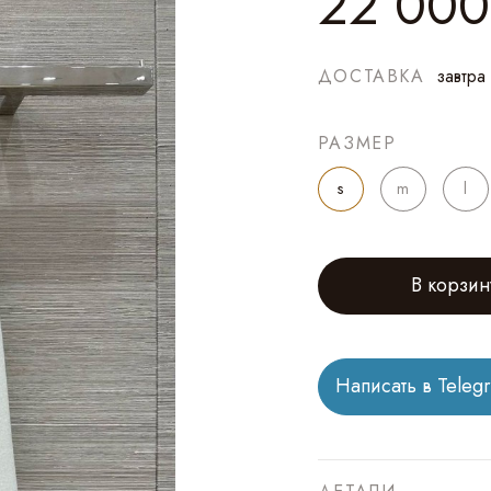
22 000
ДОСТАВКА
завтра
РАЗМЕР
s
m
l
В корзин
Написать в Teleg