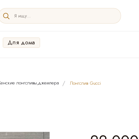
Для дома
енские лонгсливы,джемпера
Лонгслив Gucci