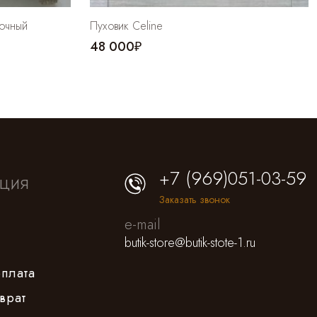
лочный
Пуховик Celine
48 000₽
+7 (969)051-03-59
ция
Заказать звонок
e-mail
butik-store@butik-stote-1.ru
оплата
врат