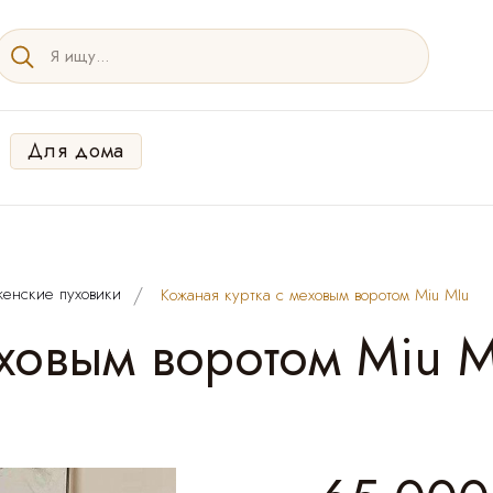
Для дома
енские пуховики
Кожаная куртка с меховым воротом Miu MIu
еховым воротом Miu M