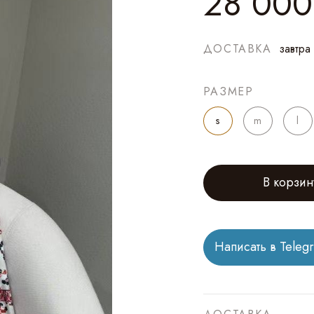
28 000
ДОСТАВКА
завтра
РАЗМЕР
s
m
l
В корзин
Написать в Teleg