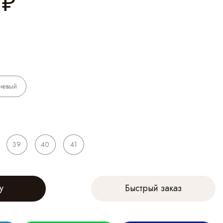
₽
невый
39
40
41
у
Быстрый заказ