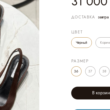
31 000
ДОСТАВКА
завтра
ЦВЕТ
Чёрный
Корич
РАЗМЕР
36
37
38
В корзин