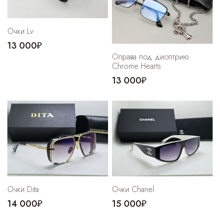
Cпортивные брюки
Комбинезоны
Очки Lv
13 000₽
Оправа под диоптрию
Chrome Hearts
13 000₽
Очки Dita
Очки Chanel
14 000₽
15 000₽