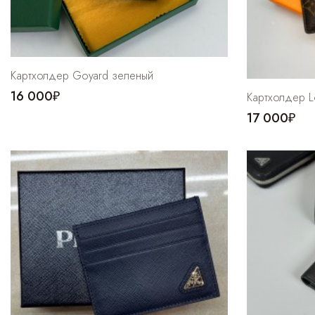
Картхолдер Goyard зеленый
16 000₽
Картхолдер Lo
17 000₽