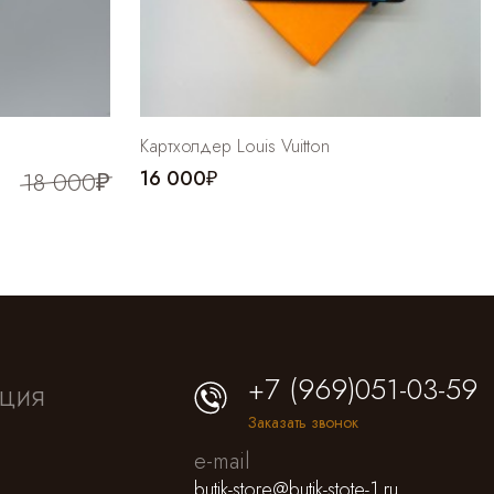
Картхолдер Louis Vuitton
18 000₽
16 000₽
+7 (969)051-03-59
ция
Заказать звонок
e-mail
butik-store@butik-stote-1.ru