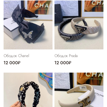
Cпортивные брюки
Комбинезоны
Ободок Chanel
Ободок Prada
12 000₽
12 000₽