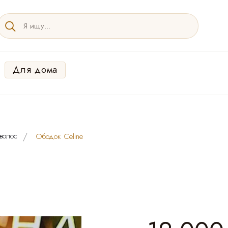
Для дома
волос
Ободок Сeline